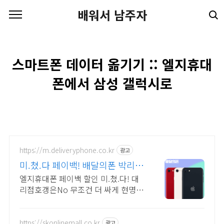
본문 바로가기
배워서 남주자
스마트폰 데이터 옮기기 :: 엘지휴대
폰에서 삼성 갤럭시로
https://m.deliveryphone.co.kr
광고
미.쳤.다 페이백! 배달의폰 박리다
매! 무조건 더 할인!
엘지휴대폰 페이백 할인 미.쳤.다! 대
리점호갱은No 무조건 더 싸게 현명하
게!
https://skonlinemall.co.kr
광고