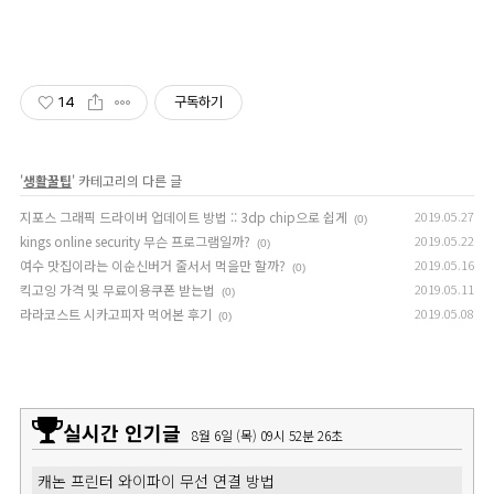
14
구독하기
'
생활꿀팁
' 카테고리의 다른 글
지포스 그래픽 드라이버 업데이트 방법 :: 3dp chip으로 쉽게
2019.05.27
(0)
kings online security 무슨 프로그램일까?
2019.05.22
(0)
여수 맛집이라는 이순신버거 줄서서 먹을만 할까?
2019.05.16
(0)
킥고잉 가격 및 무료이용쿠폰 받는법
2019.05.11
(0)
라라코스트 시카고피자 먹어본 후기
2019.05.08
(0)
실시간 인기글
8월 6일 (목) 09시 52분 28초
캐논 프린터 와이파이 무선 연결 방법